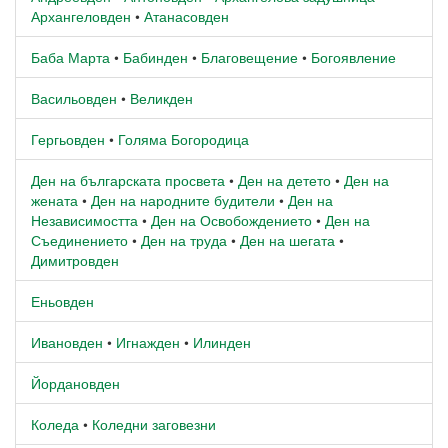
Архангеловден
•
Атанасовден
Баба Марта
•
Бабинден
•
Благовещение
•
Богоявление
Васильовден
•
Великден
Гергьовден
•
Голяма Богородица
Ден на българската просвета
•
Ден на детето
•
Ден на
жената
•
Ден на народните будители
•
Ден на
Независимостта
•
Ден на Освобождението
•
Ден на
Съединението
•
Ден на труда
•
Ден на шегата
•
Димитровден
Еньовден
Ивановден
•
Игнажден
•
Илинден
Йордановден
Коледа
•
Коледни заговезни