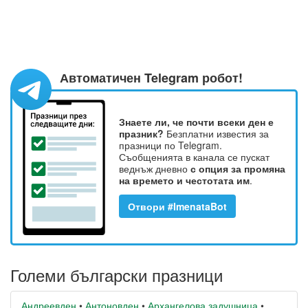
Автоматичен Telegram робот!
Знаете ли, че почти всеки ден е
празник?
Безплатни известия за
празници по Telegram.
Съобщенията в канала се пускат
веднъж дневно
с опция за промяна
на времето и честотата им
.
Отвори #ImenataBot
Големи български празници
Андреевден
•
Антоновден
•
Архангелова задушница
•