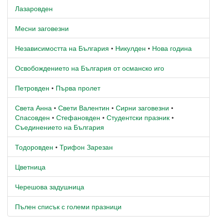
Лазаровден
Месни заговезни
Независимостта на България
•
Никулден
•
Нова година
Освобождението на България от османско иго
Петровден
•
Първа пролет
Света Анна
•
Свети Валентин
•
Сирни заговезни
•
Спасовден
•
Стефановден
•
Студентски празник
•
Съединението на България
Тодоровден
•
Трифон Зарезан
Цветница
Черешова задушница
Пълен списък с големи празници