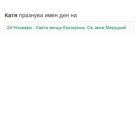
празнува имен ден на
Катя
24 Ноември - Света вмчца Екатерина. Св. вмчк Меркурий