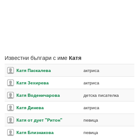
Известни българи с име
Катя
Катя Паскалева
актриса
Катя Зехирева
актриса
Катя Воденичарова
детска писателка
Катя Динева
актриса
Катя от дует "Ритон"
певица
Катя Близнакова
певица