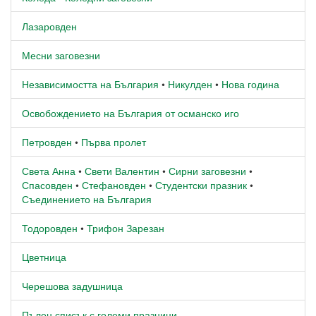
Лазаровден
Месни заговезни
Независимостта на България
•
Никулден
•
Нова година
Освобождението на България от османско иго
Петровден
•
Първа пролет
Света Анна
•
Свети Валентин
•
Сирни заговезни
•
Спасовден
•
Стефановден
•
Студентски празник
•
Съединението на България
Тодоровден
•
Трифон Зарезан
Цветница
Черешова задушница
Пълен списък с големи празници