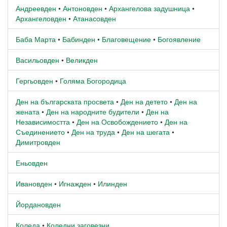
Андреевден
•
Антоновден
•
Архангелова задушница
•
Архангеловден
•
Атанасовден
Баба Марта
•
Бабинден
•
Благовещение
•
Богоявление
Васильовден
•
Великден
Гергьовден
•
Голяма Богородица
Ден на българската просвета
•
Ден на детето
•
Ден на
жената
•
Ден на народните будители
•
Ден на
Независимостта
•
Ден на Освобождението
•
Ден на
Съединението
•
Ден на труда
•
Ден на шегата
•
Димитровден
Еньовден
Ивановден
•
Игнажден
•
Илинден
Йордановден
Коледа
•
Коледни заговезни