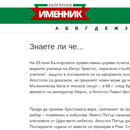
А
Б
В
Г
Д
Е
Ж
З
Знаете ли че...
На 29 юни Българската православна църква почита 
видните ученици на Иисус Христос, наречени стълб
учители”, защото в посланията си са оформили осно
Апостоли са доказали, че грешният човек може да 
Мъченическа била и тяхната смърт – в 68 г. след Х
времето на император Нерон, а Апостол Павел бил 
Преди да приеме Христовата вяра, смятаният за пр
рибар – пламенен и избухлив. Името Петър означава
ключовете от Царството небесно. Апостол Петър дъ
Последните години от живота си прекарва в Рим. С