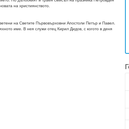
новата на християнството.
светени на Светите Първовърховни Апостоли Петър и Павел.
хното име. В нея служи отец Кирил Дидов, с когото в деня
Г