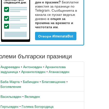
ден е празник?
Безплатни
известия за празници по
Telegram. Съобщенията в
канала се пускат веднъж
дневно
с опция за
промяна на времето и
честотата им
.
Отвори #ImenataBot
олеми български празници
Андреевден
•
Антоновден
•
Архангелова
задушница
•
Архангеловден
•
Атанасовден
Баба Марта
•
Бабинден
•
Благовещение
•
Богоявление
Васильовден
•
Великден
Гергьовден
•
Голяма Богородица