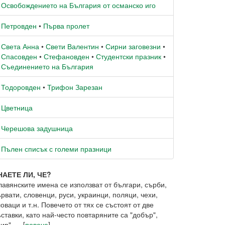
Освобождението на България от османско иго
Петровден
•
Първа пролет
Света Анна
•
Свети Валентин
•
Сирни заговезни
•
Спасовден
•
Стефановден
•
Студентски празник
•
Съединението на България
Тодоровден
•
Трифон Зарезан
Цветница
Черешова задушница
Пълен списък с големи празници
НАЕТЕ ЛИ, ЧЕ?
лавянските имена се използват от българи, сърби,
рвати, словенци, руси, украинци, поляци, чехи,
оваци и т.н. Повечето от тях се състоят от две
ставки, като най-често повтаряните са "добър",
ир", ... [
повече
]