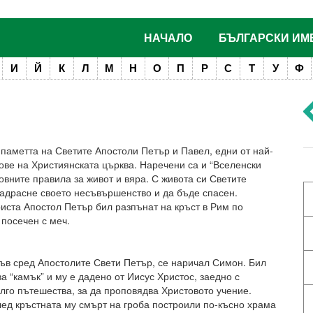
НАЧАЛО
БЪЛГАРСКИ ИМ
И
Й
К
Л
М
Н
О
П
Р
С
Т
У
Ф
паметта на Светите Апостоли Петър и Павел, едни от най-
ове на Християнската църква. Наречени са и “Вселенски
вните правила за живот и вяра. С живота си Светите
надрасне своето несъвършенство и да бъде спасен.
риста Апостол Петър бил разпънат на кръст в Рим по
посечен с меч.
ъв сред Апостолите Свети Петър, се наричал Симон. Бил
 “камък” и му е дадено от Иисус Христос, заедно с
лго пътешества, за да проповядва Христовото учение.
лед кръстната му смърт на гроба построили по-късно храма