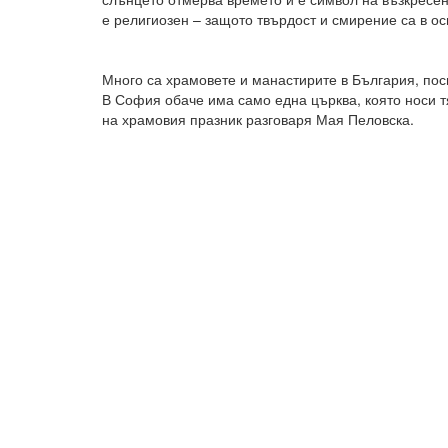
е религиозен – защото твърдост и смирение са в ос
Много са храмовете и манастирите в България, по
В София обаче има само една църква, която носи тя
на храмовия празник разговаря Мая Пеловска.