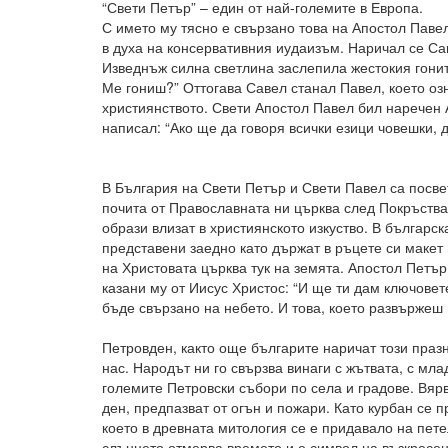
“Свети Петър” – един от най-големите в Европа.
С името му тясно е свързано това на Апостол Павел
в духа на консервативния иудаизъм. Наричал се Са
Изведнъж силна светлина заслепила жестокия гонит
Ме гониш?” Оттогава Савел станал Павел, което оз
християнството. Свети Апостол Павел бил наречен
написал: “Ако ще да говоря всички езици човешки,
В България на Свети Петър и Свети Павел са посве
почита от Православната ни църква след Покръства
образи влизат в християнското изкуство. В българ
представени заедно като държат в ръцете си макет 
на Христовата църква тук на земята. Апостол Петър
казани му от Иисус Христос: “И ще ти дам ключове
бъде свързано на небето. И това, което развържеш 
Петровден, както още българите наричат този празн
нас. Народът ни го свързва винаги с жътвата, с мла
големите Петровски събори по села и градове. Вярв
ден, предпазват от огън и пожари. Като курбан се 
което в древната митология се е придавало на петел
слънцето отмерва времето и е символ на възкресен