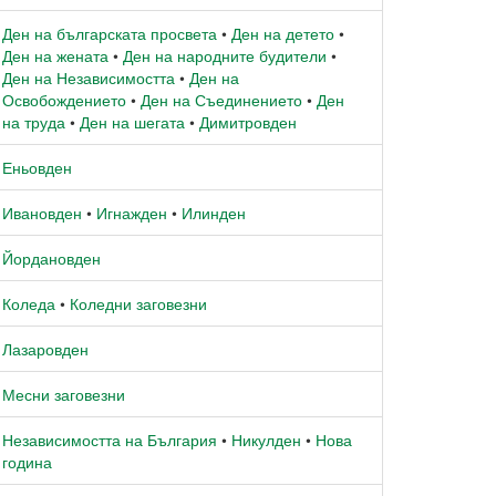
Ден на българската просвета
•
Ден на детето
•
Ден на жената
•
Ден на народните будители
•
Ден на Независимостта
•
Ден на
Освобождението
•
Ден на Съединението
•
Ден
на труда
•
Ден на шегата
•
Димитровден
Еньовден
Ивановден
•
Игнажден
•
Илинден
Йордановден
Коледа
•
Коледни заговезни
Лазаровден
Месни заговезни
Независимостта на България
•
Никулден
•
Нова
година