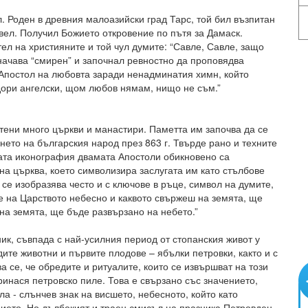
. Роден в древния малоазийски град Тарс, той бил възпитан
вел. Получил Божието откровение по пътя за Дамаск.
ел на християните и той чул думите: “Савле, Савле, защо
начава “смирен” и започнал ревностно да проповядва
 Апостол на любовта заради ненадминатия химн, който
 дори ангелски, щом любов нямам, нищо не съм.”
тени много църкви и манастири. Паметта им започва да се
нето на българския народ през 863 г. Твърде рано и техните
ската иконография двамата Апостоли обикновено са
на църква, което символизира заслугата им като стълбове
 се изобразява често и с ключове в ръце, символ на думите,
те на Царството небесно и каквото свържеш на земята, ще
на земята, ще бъде развързано на небето.”
ик, съвпада с най-усилния период от стопанския живот у
дите животни и първите плодове – ябълки петровки, както и с
а се, че обредите и ритуалите, които се извършват на този
принася петровско пиле. Това е свързано със значението,
а - слънчев знак на висшето, небесното, който като
ието. Но дълбокият и траен смисъл на празника Петровден