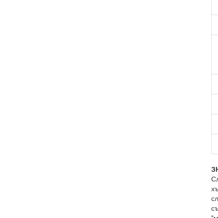
З
С
хъ
сл
съ
"м