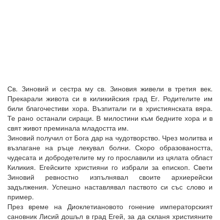
Св. Зиновий и сестра му св. Зиновия живели в третия век.
Прекарали живота си в киликийския град Ег. Родителите им
били благочестиви хора. Възпитали ги в християнската вяра.
Те рано останали сираци. В милостини към бедните хора и в
свят живот преминала младостта им.
Зиновий получил от Бога дар на чудотворство. Чрез молитва и
възлагане на ръце лекувал болни. Скоро образоваността,
чудесата и добродетелите му го прославили из цялата област
Киликия. Егейските християни го избрали за епископ. Свети
Зиновий ревностно изпълнявал своите архиерейски
задължения. Успешно наставлявал паството си със слово и
пример.
През време на Диоклетиановото гонение императорският
сановник Лисий дошъл в град Егей, за да скланя християните