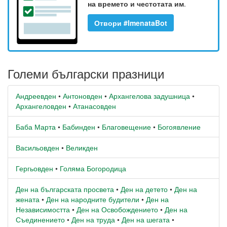
на времето и честотата им
.
Отвори #ImenataBot
Големи български празници
Андреевден
•
Антоновден
•
Архангелова задушница
•
Архангеловден
•
Атанасовден
Баба Марта
•
Бабинден
•
Благовещение
•
Богоявление
Васильовден
•
Великден
Гергьовден
•
Голяма Богородица
Ден на българската просвета
•
Ден на детето
•
Ден на
жената
•
Ден на народните будители
•
Ден на
Независимостта
•
Ден на Освобождението
•
Ден на
Съединението
•
Ден на труда
•
Ден на шегата
•