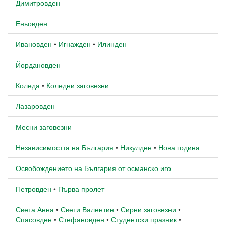
Димитровден
Еньовден
Ивановден
•
Игнажден
•
Илинден
Йордановден
Коледа
•
Коледни заговезни
Лазаровден
Месни заговезни
Независимостта на България
•
Никулден
•
Нова година
Освобождението на България от османско иго
Петровден
•
Първа пролет
Света Анна
•
Свети Валентин
•
Сирни заговезни
•
Спасовден
•
Стефановден
•
Студентски празник
•