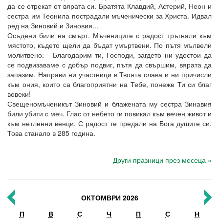
да се отрекат от вярата си. Братята Клавдий, Астерий, Неон и
сестра им Теонила пострадали мъченически за Христа. Идвал
ред на Зиновий и Зиновия...
Осъдени били на смърт. Мъчениците с радост тръгнали към
мястото, където щели да бъдат умъртвени. По пътя мълвели
молитвено: - Благодарим ти, Господи, загдето ни удостои да
се подвизаваме с добър подвиг, пътя да свършим, вярата да
запазим. Направи ни участници в Твоята слава и ни причисли
към ония, които са благоприятни на Тебе, понеже Ти си благ
вовеки!
Свещеномъченикът Зиновий и блажената му сестра Зинавия
били убити с меч. Глас от небето ги повикал към вечен живот и
към нетленни венци. С радост те предали на Бога душите си.
Това станало в 285 година.
Други празници през месеца »
ОКТОМВРИ 2026
П
В
С
Ч
П
С
Н