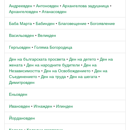
Андреевден
•
Антоновден
•
Архангелова задушница
•
Архангеловден
•
Атанасовден
Баба Марта
•
Бабинден
•
Благовещение
•
Богоявление
Васильовден
•
Великден
Гергьовден
•
Голяма Богородица
Ден на българската просвета
•
Ден на детето
•
Ден на
жената
•
Ден на народните будители
•
Ден на
Независимостта
•
Ден на Освобождението
•
Ден на
Съединението
•
Ден на труда
•
Ден на шегата
•
Димитровден
Еньовден
Ивановден
•
Игнажден
•
Илинден
Йордановден
Коледа
•
Коледни заговезни