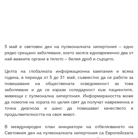
5 май е световен ден на пулмоналната хипертония – едно
рядко срещано заболяване, което засяга едновременно два от
най-важните органи в тялото – белия дроб и сърцето.
Целта на глобалната информационна кампания е всяка
година, в периода от 5 до 31 май, съвместно да се работи за
повишаване на обществената осведоменост за това
заболяване и да се изрази солидарност към пациентите,
живеещи с пулмонална хипертония. Информираността може
да помогне на хората по целия свят да получат навременна и
точна диагноза и шанс да повишават качеството и
продължителността на своя живот.
В международен план инициатори на отбелязването на
Световния ден на пулмоналната хипертония са Европейската