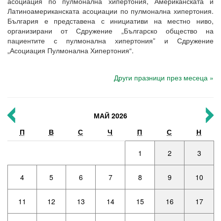
асоциация по пулмонална хипертония, Американската и
Латиноамериканската асоциации по пулмонална хипертония.
България е представена с инициативи на местно ниво,
организирани от Сдружение „Българско общество на
пациентите с пулмонална хипертония” и Сдружение
„Асоциация Пулмонална Хипертония“.
Други празници през месеца »
МАЙ 2026
П
В
С
Ч
П
С
Н
1
2
3
4
5
6
7
8
9
10
11
12
13
14
15
16
17