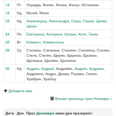
14
Пт
Управда, Филип, Филка, Фильо, Юстиниан
16
Нд
Матей, Матю
23
Нд
Александър
,
Александра
,
Сашо
,
Сашка
,
Цанка
,
Цанко
24
Пн
Екатерина
,
Катерина
,
Катрин
,
Катя
,
Тинка
25
Вт
Климент
,
Климентина
26
Ср
Стилиан, Стилиана, Стилиян, Стилияна, Стелян,
Стела, Стилян, Щерян, Щеряна, Щилиан,
Щилиана, Щилиян, Щилияна
30
Нд
Андреа
,
Андрей
, Андрейка,
Андрея
,
Андриян
,
Андрияна, Андро, Дешка, Първан, Силен,
Храбрин, Храбър
Добавете име
Всички празници през Ноември
»
Дата
Ден
През
Декември
имен ден празнуват: