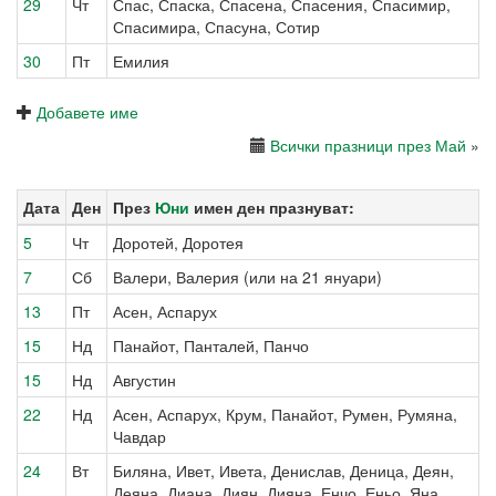
29
Чт
Спас, Спаска, Спасена, Спасения, Спасимир,
Спасимира, Спасуна, Сотир
30
Пт
Емилия
Добавете име
Всички празници през Май
»
Дата
Ден
През
Юни
имен ден празнуват:
5
Чт
Доротей, Доротея
7
Сб
Валери, Валерия (или на 21 януари)
13
Пт
Асен, Аспарух
15
Нд
Панайот, Панталей, Панчо
15
Нд
Августин
22
Нд
Асен, Аспарух, Крум, Панайот, Румен, Румяна,
Чавдар
24
Вт
Биляна, Ивет, Ивета, Денислав, Деница, Деян,
Деяна, Диана, Диян, Дияна, Енчо, Еньо, Яна,