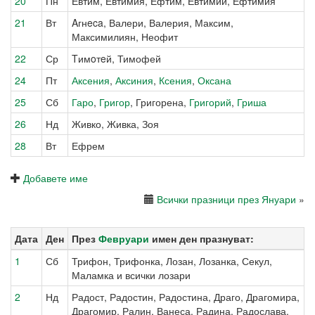
20
Пн
Евтим, Евтимия, Ефтим, Евтимий, Ефтимия
21
Вт
Aгнeca, Валери, Валерия, Максим,
Максимилиян, Неофит
22
Ср
Tимoтeй, Тимофей
24
Пт
Аксения
,
Аксиния
,
Ксения
,
Оксана
25
Сб
Гаро
,
Григор
, Григорена,
Григорий
,
Гриша
26
Нд
Живко, Живка, Зоя
28
Вт
Ефрем
Добавете име
Всички празници през Януари
»
Дата
Ден
През
Февруари
имен ден празнуват:
1
Сб
Трифон, Трифонка, Лозан, Лозанка, Секул,
Маламка и всички лозари
2
Нд
Радост, Радостин, Радостина, Драго, Драгомира,
Драгомир, Ралин, Ванеса, Радина, Радослава,