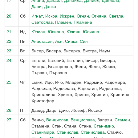
17
Ср
Анани
,
Данаил
,
Данаила
,
Даниел
,
Даниела
,
Дани
,
Данко
20
Сб
Игнат
,
Искра
,
Искрен
,
Огнян
,
Огняна
,
Светла
,
Светослав
,
Пламен
,
Пламена
21
Нд
Юлиан
,
Юлиана
,
Юлиян
,
Юлияна
22
Пн
Анастасия
,
Ася
,
Сийка
,
Сия
23
Вт
Бисер, Бисера, Бисерка, Бистра, Наум
24
Ср
Евгени, Евгений, Евгения, Бисер, Бисера,
Бистра, Благородна, Жени, Женя, Жечка,
Първан, Първана
25
Чт
Емил, Ицо, Ичо, Младен, Радомир, Радомира,
Радослав, Радослава, Радостин, Радостина,
Христалина, Христо, Христи, Христин, Христина,
Христофор
26
Пт
Давид, Дацо, Дачо, Жозеф, Йосиф
27
Сб
Венчо,
Венцислав
,
Венцислава
, Запрян,
Стамен
,
Стамена, Стан, Стана, Стане,
Станимир
,
Станимира
,
Станислав
,
Станислава
, Станчо,