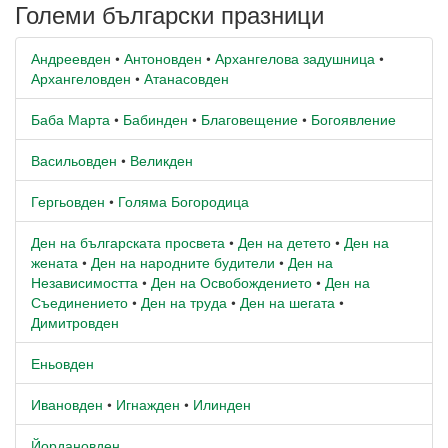
Големи български празници
Андреевден
•
Антоновден
•
Архангелова задушница
•
Архангеловден
•
Атанасовден
Баба Марта
•
Бабинден
•
Благовещение
•
Богоявление
Васильовден
•
Великден
Гергьовден
•
Голяма Богородица
Ден на българската просвета
•
Ден на детето
•
Ден на
жената
•
Ден на народните будители
•
Ден на
Независимостта
•
Ден на Освобождението
•
Ден на
Съединението
•
Ден на труда
•
Ден на шегата
•
Димитровден
Еньовден
Ивановден
•
Игнажден
•
Илинден
Йордановден