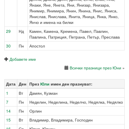
Янаки, Яне, Янета, Яни, Янизар, Янизара,
Янимир, Янимира, Янин, Янина, Янис, Яниса,
Янислав, Янислава, Янита, Яница, Янка, Янко,
Янчо и имена на билки
29
Нд
Камен, Камена, Кремена, Павел, Павлин,
Павлина, Патриция, Петрана, Петър, Преслава
30
Пн
Апостол
Добавете име
Всички празници през Юни
»
Дата
Ден
През
Юли
имен ден празнуват:
1
Вт
Дамян, Кузман
7
Пн
Неделин, Неделина, Неделчо, Недялка, Недялко
14
Пн
Орлин
15
Вт
Владимир, Владимира, Господин
16
Ср
Юлия, Юлиян