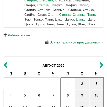
Стефан
,
Стефана
, Стефанка, Стефания,
Стефи,
Стефка
, Стефко, Стефчо, Стоил,
Стоила, Стоилка, Стоимен, Стоичко, Стойка,
Стойчо, Стою,
Стоян
,
Стояна
,
Стоянка
,
Таня
,
Теки, Теньо, Фани, Цако, Цанка,
Цанко
, Цано,
Цанчо, Цоко, Цона, Цонко, Цоню, Шон, Шона
Добавете име
Всички празници през Декември
»
АВГУСТ 2025
П
В
С
Ч
П
С
Н
1
2
3
4
5
6
7
8
9
10
11
12
13
14
15
16
17