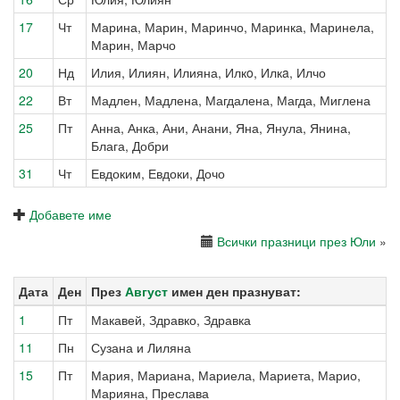
17
Чт
Марина, Марин, Маринчо, Маринка, Маринела,
Марин, Марчо
20
Нд
Илия, Илиян, Илияна, Илкo, Илкa, Илчо
22
Вт
Мадлен, Мадлена, Магдалена, Магда, Миглена
25
Пт
Анна, Анка, Ани, Анани, Яна, Янула, Янина,
Блага, Добри
31
Чт
Евдоким, Евдоки, Дочо
Добавете име
Всички празници през Юли
»
Дата
Ден
През
Август
имен ден празнуват:
1
Пт
Макавей, Здравко, Здравка
11
Пн
Сузана и Лиляна
15
Пт
Мария, Мариана, Мариела, Мариета, Марио,
Марияна, Преслава