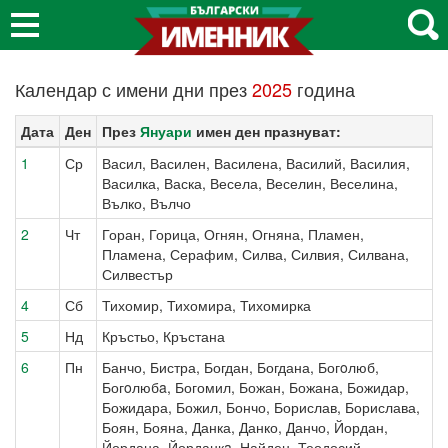
Календар с имени дни през
2025
година
Дата
Ден
През
Януари
имен ден празнуват:
1
Ср
Васил, Василен, Василена, Василий, Василия,
Василка, Васка, Весела, Веселин, Веселина,
Вълко, Вълчо
2
Чт
Горан, Горица, Огнян, Огняна, Пламен,
Пламена, Серафим, Силва, Силвия, Силвана,
Силвестър
4
Сб
Тихомир, Тихомира, Тихомирка
5
Нд
Кръстьо, Кръстана
6
Пн
Банчо, Бистра, Богдан, Богдана, Богoлюб,
Богoлюбa, Богомил, Божан, Божана, Божидар,
Божидара, Божил, Бончо, Борислав, Борислава,
Боян, Бояна, Данка, Данко, Данчо, Йордан,
Йордана, Йорданкa, Найден, Теодосий