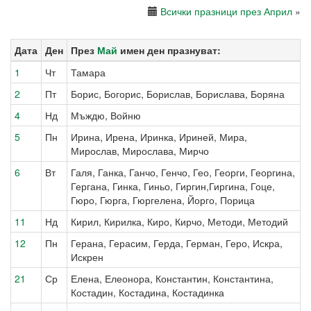
Всички празници през Април
»
Дата
Ден
През
Май
имен ден празнуват:
1
Чт
Тамара
2
Пт
Борис, Богорис, Борислав, Борислава, Боряна
4
Нд
Мъждю, Войню
5
Пн
Ирина, Ирена, Иринка, Ириней, Мира,
Мирослав, Мирослава, Мирчо
6
Вт
Галя, Ганка, Ганчо, Генчо, Гео, Георги, Георгина,
Гергана, Гинка, Гиньо, Гиргин,Гиргина, Гоце,
Гюро, Гюрга, Гюргелена, Йорго, Порица
11
Нд
Кирил, Кирилка, Киро, Кирчо, Методи, Методий
12
Пн
Герана, Герасим, Герда, Герман, Геро, Искра,
Искрен
21
Ср
Елена, Елеонора, Константин, Константина,
Костадин, Костадина, Костадинка