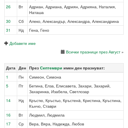
26
Вт
Адриан, Адриана, Адриян, Адрияна, Наталия,
Наташа
30
Сб
Алеко, Александър, Александра, Александрина
31
Нд
Гена, Гено
Добавете име
Всички празници през Август
»
Дата
Ден
През
Септември
имен ден празнуват:
1
Пн
Симеон, Симона
5
Пт
Бетина, Елза, Елисавета, Захари, Захарий,
Захаринка, Изабела, Светлозар
14
Нд
Кръстю, Кръстьо, Кръстенa, Кристина, Кръстина,
Кънчо, Ставри
16
Вт
Людмил, Людмила
17
Ср
Вера, Вяра, Надежда, Любов