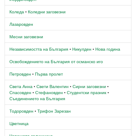
Коледа
•
Коледни заговезни
Лазаровден
Месни заговезни
Независимостта на България
•
Никулден
•
Нова година
Освобождението на България от османско иго
Петровден
•
Първа пролет
Света Анна
•
Свети Валентин
•
Сирни заговезни
•
Спасовден
•
Стефановден
•
Студентски празник
•
Съединението на България
Тодоровден
•
Трифон Зарезан
Цветница
Черешова задушница