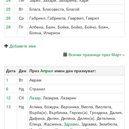
24
Пн
Зарко, Захари, Захарина, Хари
25
Вт
Блага, Благовеста, Благой
26
Ср
Габриел, Габриела, Гаврaил, Гаврил
28
Пт
Албена, Баян, Бойка, Бойко, Бойчо, Боян,
Бояна, Иларион
Добавете име
Всички празници през Март
»
Дата
Ден
През
Април
имен ден празнуват:
1
Вт
Аврам
6
Нд
Страхил
12
Сб
Лазар
, Лазарка, Лазарин
13
Нд
Аглика, Божура, Вероника, Виола, Виолета,
Върба(н), Върбинка, Гергин(а), Гроздена, Далия,
Дафина, Делян, Деляна, Дилян(а), Детелина,
Елица, Жасмина,
Здравко
, Здравка, Зюмбюла,