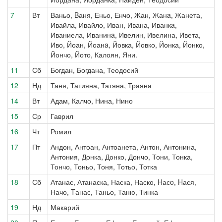
7
Вт
Ваньо, Bаня, Еньо, Енчо, Жан, Жанa, Жанета,
Ивайла, Ивайло, Иван, Ивана, Иванкa,
Иваниела, Иванинa, Ивелин, Ивелина, Ивета,
Иво, Йоан, Йоанa, Йовка, Йовко, Йонка, Йонко,
Йончо, Йото, Калоян, Яни.
11
Сб
Богдан, Богдана, Теодосий
12
Нд
Таня, Татияна, Татяна, Траяна
14
Вт
Адам, Калчо, Нина, Нино
15
Ср
Гаврил
16
Чт
Ромил
17
Пт
Андон, Антоан, Антоанета, Антон, Антонина,
Антония, Донка, Донко, Дончо, Тони, Тонка,
Тончо, Тоньо, Тоня, Тотьо, Тотка
18
Сб
Атанас, Атанаска, Наска, Наско, Hасo, Hася,
Начо, Tанас, Таньо, Таню, Тинка
19
Нд
Макарий