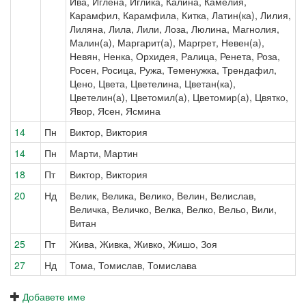
Ива, Иглена, Иглика, Калина, Камелия,
Карамфил, Карамфила, Китка, Латин(ка), Лилия,
Лиляна, Лила, Лили, Лоза, Люлина, Магнолия,
Малин(а), Маргарит(а), Маргрет, Невен(а),
Невян, Ненка, Орхидея, Ралица, Ренета, Роза,
Росен, Росица, Ружа, Теменужка, Трендафил,
Цено, Цвета, Цветелина, Цветан(ка),
Цветелин(а), Цветомил(а), Цветомир(а), Цвятко,
Явор, Ясен, Ясмина
14
Пн
Виктор, Виктория
14
Пн
Марти, Мартин
18
Пт
Виктор, Виктория
20
Нд
Велик, Велика, Велико, Велин, Велислав,
Величка, Величко, Велка, Велко, Вельо, Вили,
Витан
25
Пт
Жива, Живка, Живко, Жишо, Зоя
27
Нд
Тома, Томислав, Томислава
Добавете име