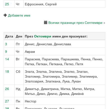
25
Чт
Ефросиния, Сергей
Добавете име
Всички празници през Септември
»
Дата
Ден
През
Октомври
имен ден празнуват:
3
Пт
Денис, Денислав, Денислава
9
Чт
Аврам
14
Вт
Параскев, Параскева, Парашкева, Пенка, Пенко,
Петка, Петкан, Петкана, Петко, Петя
18
Сб
Злата, Златка, Златина, Златко, Златан,
Златомир, Златомира, Златимир, Златимира,
Златозария, Златиана, Лука, Лукан
26
Нд
Димитър, Димитрина, Митка, Митко, Митра,
Митьо, Димо, Димчо, Димка, Димaнa
27
Пн
Нестор
28
Вт
Параскева, Лъчезар, Лъчезара