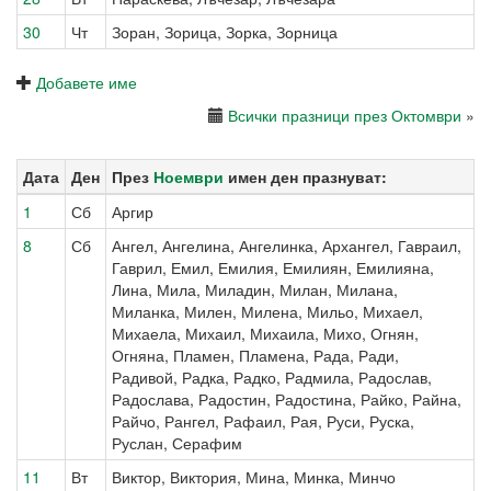
30
Чт
Зоран, Зорица, Зорка, Зорница
Добавете име
Всички празници през Октомври
»
Дата
Ден
През
Ноември
имен ден празнуват:
1
Сб
Аргир
8
Сб
Ангел, Ангелина, Ангелинка, Архангел, Гавраил,
Гаврил, Емил, Емилия, Емилиян, Емилияна,
Лина, Мила, Миладин, Милан, Милана,
Миланка, Милен, Милена, Мильо, Михаел,
Михаела, Михаил, Михаила, Михо, Огнян,
Огняна, Пламен, Пламена, Рада, Ради,
Радивой, Радка, Радко, Радмила, Радослав,
Радослава, Радостин, Радостина, Райко, Райна,
Райчо, Рангел, Рафаил, Рая, Руси, Руска,
Руслан, Серафим
11
Вт
Виктор, Виктория, Мина, Минка, Минчо