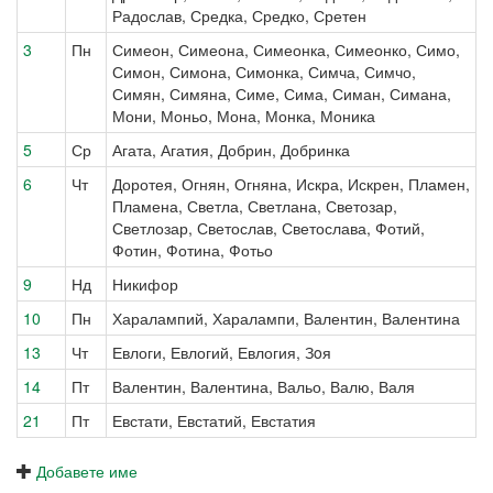
Радослав, Средка, Средко, Сретен
3
Пн
Симеон, Симеона, Симеонка, Симеонко, Симо,
Симон, Симона, Симонка, Симча, Симчо,
Симян, Симяна, Симе, Сима, Симан, Симана,
Мони, Моньо, Мона, Монка, Моника
5
Ср
Агата, Агатия, Добрин, Добринка
6
Чт
Доротея, Огнян, Огняна, Искра, Искрен, Пламен,
Пламена, Светла, Светлана, Светозар,
Светлозар, Светослав, Светослава, Фотий,
Фотин, Фотина, Фотьо
9
Нд
Никифор
10
Пн
Харалампий, Харалампи, Валентин, Валентина
13
Чт
Евлоги, Евлогий, Евлогия, Зoя
14
Пт
Валентин, Валентина, Вальо, Валю, Валя
21
Пт
Евстати, Евстатий, Евстатия
Добавете име