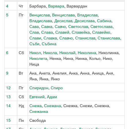
4
Чт
Барбара,
Варвара
, Варвардан
5
Пт
Венцислав
,
Венцислава
,
Владислав
,
Владислава
,
Десислав
,
Десислава
,
Сабина
,
Сава
,
Савка
,
Савчо
,
Светослав
,
Светослава
,
Слав
,
Слава
,
Славей
,
Славейка
,
Славейко
,
Слави
,
Славка
,
Славчо
,
Станислав
,
Станислава
,
Съби
,
Събина
6
Сб
Никол
,
Никола
,
Николай
,
Николина
, Николинка,
Николета
, Ненка, Нина, Нинка, Кольо, Нико,
Ница
9
Вт
Ана, Анета, Анелия, Анка, Анна, Аница, Аня,
Яна, Янка, Янко
12
Пт
Спиридон
,
Спиро
13
Сб
Евгений
,
Адам
14
Нд
Снежа
,
Снежана
, Снежка, Снежи, Снежна,
Снежанка
15
Пн
Свобода