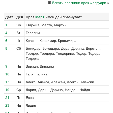
Всички празници през Февруари
»
Дата
Ден
През
Март
имен ден празнуват:
1
Сб
Евдокия, Марта, Мартин
4
Вт
Герасим
6
Чт
Красен, Красимир, Красимира
8
Сб
Божидар, Божидара, Дора, Дорина, Доротея,
Теодор, Теодора, Теодорина, Тодор, Тодора,
Тодорка
9
Нд
Вивиан, Вивиана
10
Пн
Галя, Галина
17
Пн
Алеко, Алекса, Алексей, Алекси, Алексий
19
Ср
Дария, Дарин, Дарина, Найден, Найдa
21
Пт
Яков
23
Нд
Лидия