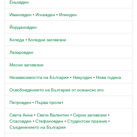
Еньовден
Ивановден
•
Игнажден
•
Илинден
Йордановден
Коледа
•
Коледни заговезни
Лазаровден
Месни заговезни
Независимостта на България
•
Никулден
•
Нова година
Освобождението на България от османско иго
Петровден
•
Първа пролет
Света Анна
•
Свети Валентин
•
Сирни заговезни
•
Спасовден
•
Стефановден
•
Студентски празник
•
Съединението на България