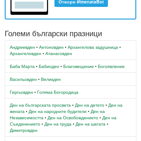
Отвори #ImenataBot
Големи български празници
Андреевден
•
Антоновден
•
Архангелова задушница
•
Архангеловден
•
Атанасовден
Баба Марта
•
Бабинден
•
Благовещение
•
Богоявление
Васильовден
•
Великден
Гергьовден
•
Голяма Богородица
Ден на българската просвета
•
Ден на детето
•
Ден на
жената
•
Ден на народните будители
•
Ден на
Независимостта
•
Ден на Освобождението
•
Ден на
Съединението
•
Ден на труда
•
Ден на шегата
•
Димитровден