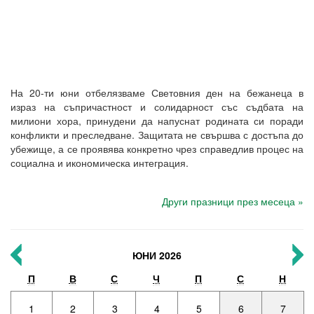
На 20-ти юни отбелязваме Световния ден на бежанеца в
израз на съпричастност и солидарност със съдбата на
милиони хора, принудени да напуснат родината си поради
конфликти и преследване. Защитата не свършва с достъпа до
убежище, а се проявява конкретно чрез справедлив процес на
социална и икономическа интеграция.
Други празници през месеца »
ЮНИ 2026
П
В
С
Ч
П
С
Н
1
2
3
4
5
6
7