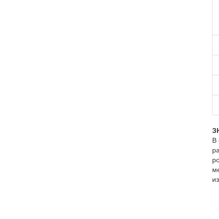
З
В
ра
р
м
из