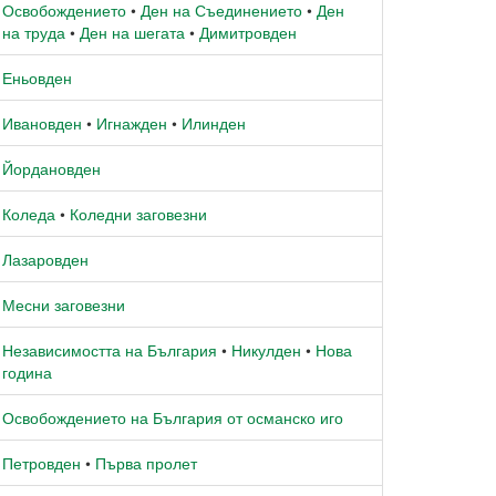
Освобождението
•
Ден на Съединението
•
Ден
на труда
•
Ден на шегата
•
Димитровден
Еньовден
Ивановден
•
Игнажден
•
Илинден
Йордановден
Коледа
•
Коледни заговезни
Лазаровден
Месни заговезни
Независимостта на България
•
Никулден
•
Нова
година
Освобождението на България от османско иго
Петровден
•
Първа пролет