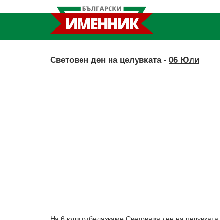
Световен ден на целувката -
06 Юли
На 6 юли отбелязваме Световния ден на целувката.