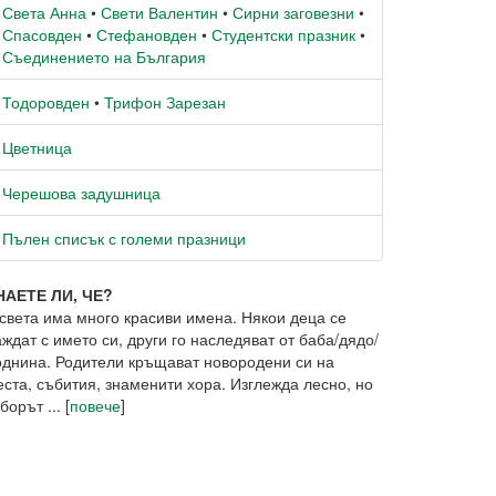
Света Анна
•
Свети Валентин
•
Сирни заговезни
•
Спасовден
•
Стефановден
•
Студентски празник
•
Съединението на България
Тодоровден
•
Трифон Зарезан
Цветница
Черешова задушница
Пълен списък с големи празници
НАЕТЕ ЛИ, ЧЕ?
 света има много красиви имена. Някои деца се
ждат с името си, други го наследяват от баба/дядо/
однина. Родители кръщават новородени си на
еста, събития, знаменити хора. Изглежда лесно, но
борът ... [
повече
]