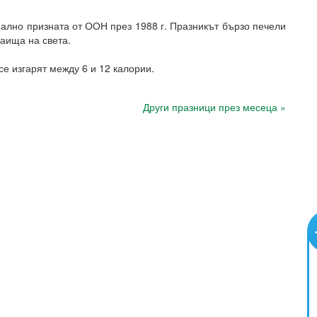
ално призната от ООН през 1988 г. Празникът бързо печели
раища на света.
е изгарят между 6 и 12 калории.
Други празници през месеца »