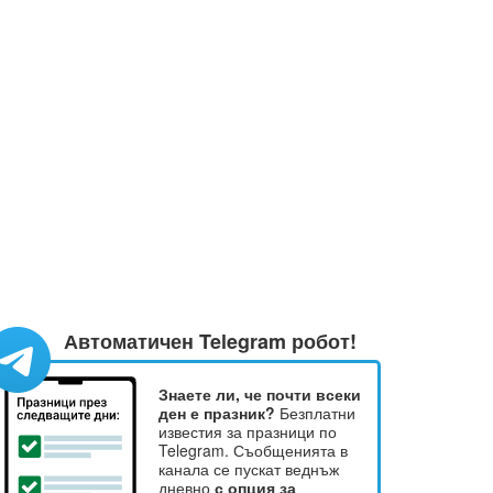
Автоматичен Telegram робот!
Знаете ли, че почти всеки
ден е празник?
Безплатни
известия за празници по
Telegram. Съобщенията в
канала се пускат веднъж
дневно
с опция за