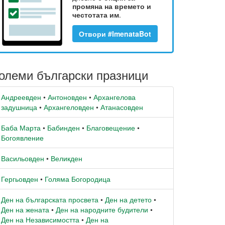
промяна на времето и
честотата им
.
Отвори #ImenataBot
олеми български празници
Андреевден
•
Антоновден
•
Архангелова
задушница
•
Архангеловден
•
Атанасовден
Баба Марта
•
Бабинден
•
Благовещение
•
Богоявление
Васильовден
•
Великден
Гергьовден
•
Голяма Богородица
Ден на българската просвета
•
Ден на детето
•
Ден на жената
•
Ден на народните будители
•
Ден на Независимостта
•
Ден на