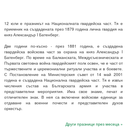
12 юли е празникът на Националната гвардейска част. Тя е
приемник на създадената през 1879 година лична гвардия на
княз Александър I Батенберг.
Две години по-късно - през 1881 година, е създадена
гвардейска войскова част за охрана на княз Александър I
Батенберг. По време на Балканската, Междусъюзническата и
Първата световна война гвардейският полк освен, че е част от
тържествените и церемониални ритуали участва и в боевете.
С Постановление на Министерския съвет от 14 май 2001
година е създадена Национална гвардейска част. Тя е извън
числения състав на Българската армия и участва в
представителни мероприятия. Има свое знаме, печат и
отличителен знак. В нея са включени войскови единици за
отдаване на военни почести и представителен духов
оркестър.
Други празници през месеца »