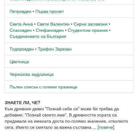
Петровден
•
Първа пролет
Света Анна
•
Свети Валентин
•
Сирни заговезни
•
Спасовден
•
Стефановден
•
Студентски празник
•
Съединението на България
Тодоровден
•
Трифон Зарезан
Цветница
Черешова задушница
Пълен списък с големи празници
ЗНАЕТЕ ЛИ, ЧЕ?
Към древния девиз "Познай себе си" може би трябва да
добавим: "Познай своето име". В древността хората са
придавали на имената доста по-голямо значение, отколкото
сега. Името се смятало за важна съставна ... [
повече
]