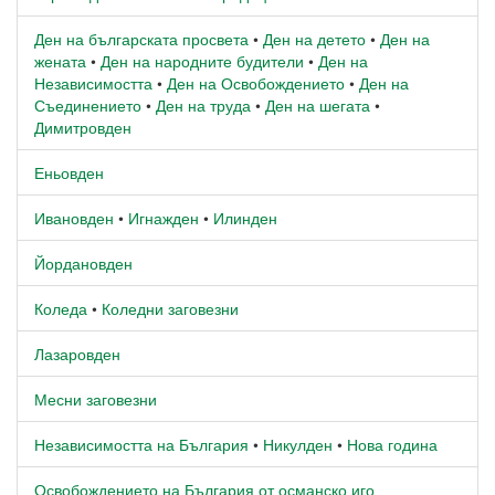
Ден на българската просвета
•
Ден на детето
•
Ден на
жената
•
Ден на народните будители
•
Ден на
Независимостта
•
Ден на Освобождението
•
Ден на
Съединението
•
Ден на труда
•
Ден на шегата
•
Димитровден
Еньовден
Ивановден
•
Игнажден
•
Илинден
Йордановден
Коледа
•
Коледни заговезни
Лазаровден
Месни заговезни
Независимостта на България
•
Никулден
•
Нова година
Освобождението на България от османско иго