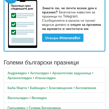
Знаете ли, че почти всеки ден е
празник?
Безплатни известия за
празници по Telegram.
Съобщенията в канала се пускат
веднъж дневно
с опция за промяна
на времето и честотата им
.
Отвори #ImenataBot
Големи български празници
Андреевден
•
Антоновден
•
Архангелова задушница
•
Архангеловден
•
Атанасовден
Баба Марта
•
Бабинден
•
Благовещение
•
Богоявление
Васильовден
•
Великден
Гергьовден
•
Голяма Богородица