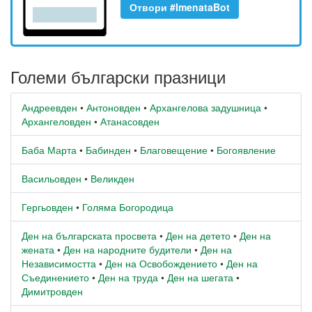
Отвори #ImenataBot
Големи български празници
Андреевден
•
Антоновден
•
Архангелова задушница
•
Архангеловден
•
Атанасовден
Баба Марта
•
Бабинден
•
Благовещение
•
Богоявление
Васильовден
•
Великден
Гергьовден
•
Голяма Богородица
Ден на българската просвета
•
Ден на детето
•
Ден на
жената
•
Ден на народните будители
•
Ден на
Независимостта
•
Ден на Освобождението
•
Ден на
Съединението
•
Ден на труда
•
Ден на шегата
•
Димитровден