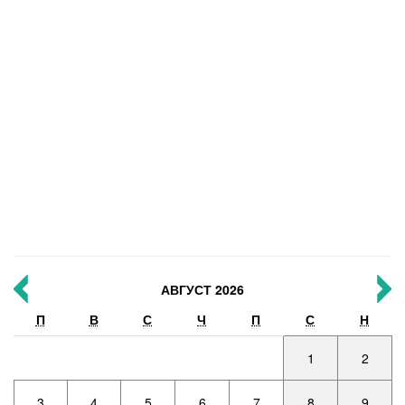
АВГУСТ 2026
П
В
С
Ч
П
С
Н
1
2
3
4
5
6
7
8
9