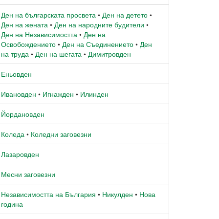
Ден на българската просвета
•
Ден на детето
•
Ден на жената
•
Ден на народните будители
•
Ден на Независимостта
•
Ден на
Освобождението
•
Ден на Съединението
•
Ден
на труда
•
Ден на шегата
•
Димитровден
Еньовден
Ивановден
•
Игнажден
•
Илинден
Йордановден
Коледа
•
Коледни заговезни
Лазаровден
Месни заговезни
Независимостта на България
•
Никулден
•
Нова
година