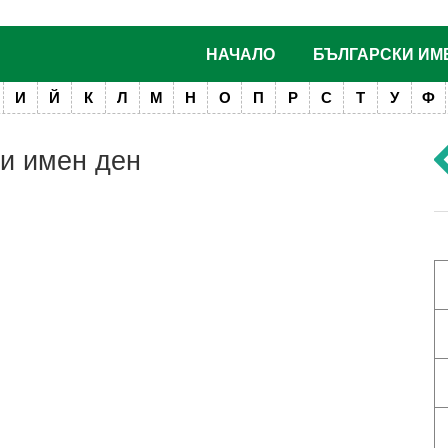
НАЧАЛО
БЪЛГАРСКИ ИМ
И
Й
К
Л
М
Н
О
П
Р
С
Т
У
Ф
 и имен ден