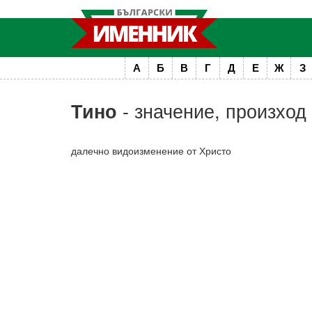
А
Б
В
Г
Д
Е
Ж
З
- значение, произход
Тино
далечно видоизменение от Христо