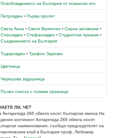
Освобождението на България от османско иго
Петровден
•
Първа пролет
Света Анна
•
Свети Валентин
•
Сирни заговезни
•
Спасовден
•
Стефановден
•
Студентски празник
•
Съединението на България
Тодоровден
•
Трифон Зарезан
Цветница
Черешова задушница
Пълен списък с големи празници
НАЕТЕ ЛИ, ЧЕ?
а Антарктида 265 обекта носят български имена На
едения континент Антарктида 265 обекта носят
ългарски наименования, съобщи председателят на
тлантическия клуб в България проф. Любомир
анов. Те ... [
повече
]