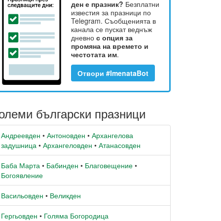
ден е празник?
Безплатни
известия за празници по
Telegram. Съобщенията в
канала се пускат веднъж
дневно
с опция за
промяна на времето и
честотата им
.
Отвори #ImenataBot
олеми български празници
Андреевден
•
Антоновден
•
Архангелова
задушница
•
Архангеловден
•
Атанасовден
Баба Марта
•
Бабинден
•
Благовещение
•
Богоявление
Васильовден
•
Великден
Гергьовден
•
Голяма Богородица