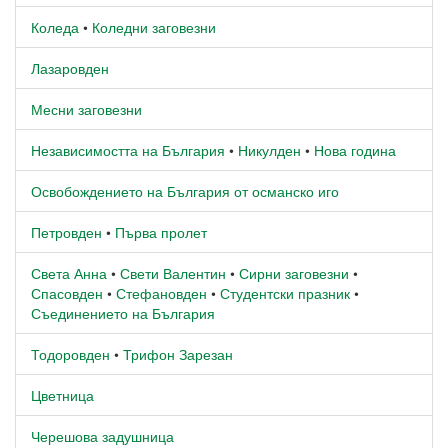
Коледа
•
Коледни заговезни
Лазаровден
Месни заговезни
Независимостта на България
•
Никулден
•
Нова година
Освобождението на България от османско иго
Петровден
•
Първа пролет
Света Анна
•
Свети Валентин
•
Сирни заговезни
•
Спасовден
•
Стефановден
•
Студентски празник
•
Съединението на България
Тодоровден
•
Трифон Зарезан
Цветница
Черешова задушница