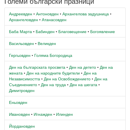
Големи български празници
Андреевден
•
Антоновден
•
Архангелова задушница
•
Архангеловден
•
Атанасовден
Баба Марта
•
Бабинден
•
Благовещение
•
Богоявление
Васильовден
•
Великден
Гергьовден
•
Голяма Богородица
Ден на българската просвета
•
Ден на детето
•
Ден на
жената
•
Ден на народните будители
•
Ден на
Независимостта
•
Ден на Освобождението
•
Ден на
Съединението
•
Ден на труда
•
Ден на шегата
•
Димитровден
Еньовден
Ивановден
•
Игнажден
•
Илинден
Йордановден