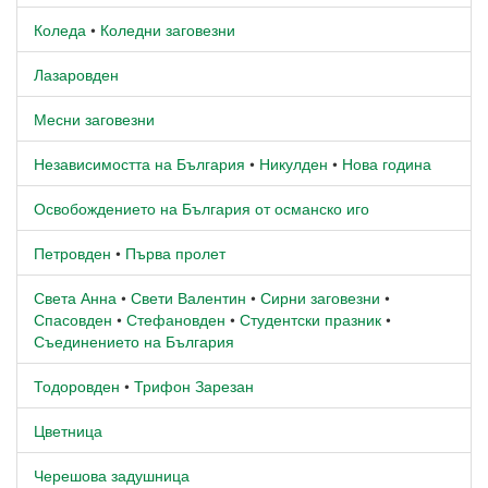
Коледа
•
Коледни заговезни
Лазаровден
Месни заговезни
Независимостта на България
•
Никулден
•
Нова година
Освобождението на България от османско иго
Петровден
•
Първа пролет
Света Анна
•
Свети Валентин
•
Сирни заговезни
•
Спасовден
•
Стефановден
•
Студентски празник
•
Съединението на България
Тодоровден
•
Трифон Зарезан
Цветница
Черешова задушница