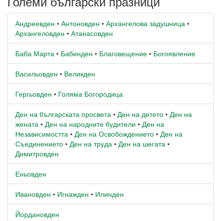
Големи български празници
Андреевден
•
Антоновден
•
Архангелова задушница
•
Архангеловден
•
Атанасовден
Баба Марта
•
Бабинден
•
Благовещение
•
Богоявление
Васильовден
•
Великден
Гергьовден
•
Голяма Богородица
Ден на българската просвета
•
Ден на детето
•
Ден на
жената
•
Ден на народните будители
•
Ден на
Независимостта
•
Ден на Освобождението
•
Ден на
Съединението
•
Ден на труда
•
Ден на шегата
•
Димитровден
Еньовден
Ивановден
•
Игнажден
•
Илинден
Йордановден