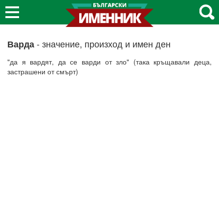
- значение, произход и имен ден
Варда
"да я вардят, да се варди от зло" (така кръщавали деца,
застрашени от смърт)