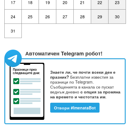
17
18
19
20
21
22
23
24
25
26
27
28
29
30
31
Автоматичен Telegram робот!
Знаете ли, че почти всеки ден е
празник?
Безплатни известия за
празници по Telegram.
Съобщенията в канала се пускат
веднъж дневно
с опция за промяна
на времето и честотата им
.
Отвори #ImenataBot