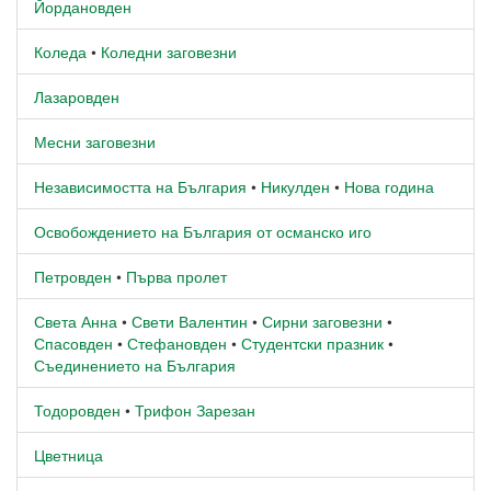
Йордановден
Коледа
•
Коледни заговезни
Лазаровден
Месни заговезни
Независимостта на България
•
Никулден
•
Нова година
Освобождението на България от османско иго
Петровден
•
Първа пролет
Света Анна
•
Свети Валентин
•
Сирни заговезни
•
Спасовден
•
Стефановден
•
Студентски празник
•
Съединението на България
Тодоровден
•
Трифон Зарезан
Цветница