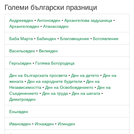
Големи български празници
Андреевден
•
Антоновден
•
Архангелова задушница
•
Архангеловден
•
Атанасовден
Баба Марта
•
Бабинден
•
Благовещение
•
Богоявление
Васильовден
•
Великден
Гергьовден
•
Голяма Богородица
Ден на българската просвета
•
Ден на детето
•
Ден на
жената
•
Ден на народните будители
•
Ден на
Независимостта
•
Ден на Освобождението
•
Ден на
Съединението
•
Ден на труда
•
Ден на шегата
•
Димитровден
Еньовден
Ивановден
•
Игнажден
•
Илинден