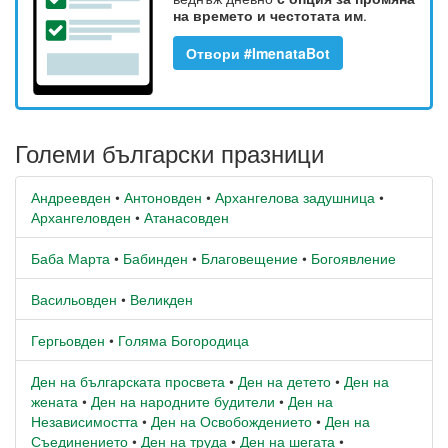
на времето и честотата им
.
Отвори #ImenataBot
Големи български празници
Андреевден
•
Антоновден
•
Архангелова задушница
•
Архангеловден
•
Атанасовден
Баба Марта
•
Бабинден
•
Благовещение
•
Богоявление
Васильовден
•
Великден
Гергьовден
•
Голяма Богородица
Ден на българската просвета
•
Ден на детето
•
Ден на
жената
•
Ден на народните будители
•
Ден на
Независимостта
•
Ден на Освобождението
•
Ден на
Съединението
•
Ден на труда
•
Ден на шегата
•