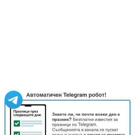
Автоматичен Telegram робот!
Знаете ли, че почти всеки ден е
празник?
Безплатни известия за
празници по Telegram.
Съобщенията в канала се пускат
веднъж дневно
с опция за промяна