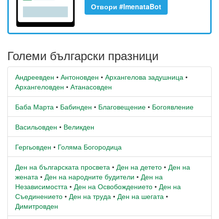
Отвори #ImenataBot
Големи български празници
Андреевден
•
Антоновден
•
Архангелова задушница
•
Архангеловден
•
Атанасовден
Баба Марта
•
Бабинден
•
Благовещение
•
Богоявление
Васильовден
•
Великден
Гергьовден
•
Голяма Богородица
Ден на българската просвета
•
Ден на детето
•
Ден на
жената
•
Ден на народните будители
•
Ден на
Независимостта
•
Ден на Освобождението
•
Ден на
Съединението
•
Ден на труда
•
Ден на шегата
•
Димитровден