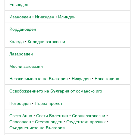
Еньовден
Ивановден
•
Игнажден
•
Илинден
Йордановден
Коледа
•
Коледни заговезни
Лазаровден
Месни заговезни
Независимостта на България
•
Никулден
•
Нова година
Освобождението на България от османско иго
Петровден
•
Първа пролет
Света Анна
•
Свети Валентин
•
Сирни заговезни
•
Спасовден
•
Стефановден
•
Студентски празник
•
Съединението на България