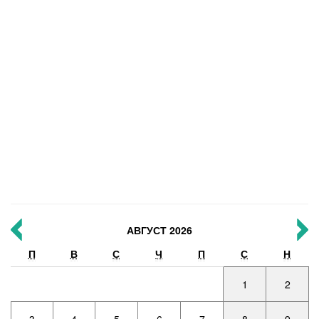
АВГУСТ 2026
П
В
С
Ч
П
С
Н
1
2