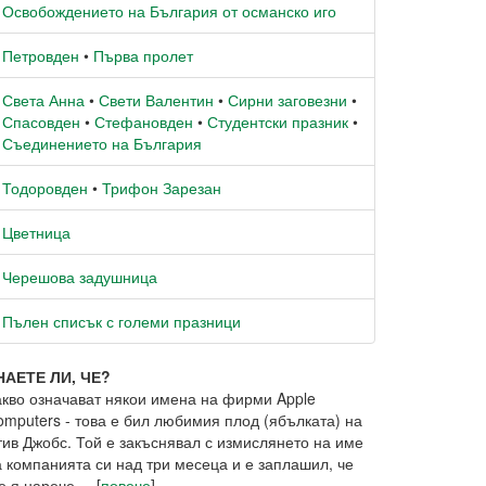
Освобождението на България от османско иго
Петровден
•
Първа пролет
Света Анна
•
Свети Валентин
•
Сирни заговезни
•
Спасовден
•
Стефановден
•
Студентски празник
•
Съединението на България
Тодоровден
•
Трифон Зарезан
Цветница
Черешова задушница
Пълен списък с големи празници
НАЕТЕ ЛИ, ЧЕ?
акво означават някои имена на фирми Apple
omputers - това е бил любимия плод (ябълката) на
тив Джобс. Той е закъснявал с измислянето на име
а компанията си над три месеца и е заплашил, че
 я нарече ... [
повече
]