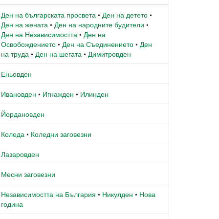
Ден на българската просвета
•
Ден на детето
•
Ден на жената
•
Ден на народните будители
•
Ден на Независимостта
•
Ден на
Освобождението
•
Ден на Съединението
•
Ден
на труда
•
Ден на шегата
•
Димитровден
Еньовден
Ивановден
•
Игнажден
•
Илинден
Йордановден
Коледа
•
Коледни заговезни
Лазаровден
Месни заговезни
Независимостта на България
•
Никулден
•
Нова
година