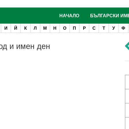
НАЧАЛО
БЪЛГАРСКИ ИМ
И
Й
К
Л
М
Н
О
П
Р
С
Т
У
Ф
од и имен ден