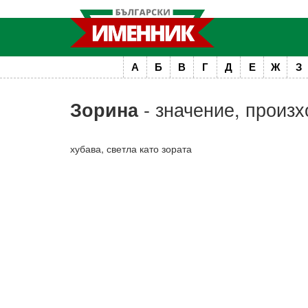
А
Б
В
Г
Д
Е
Ж
З
- значение, произх
Зорина
хубава, светла като зората