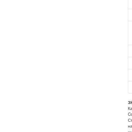
З
К
C
С
н
ще