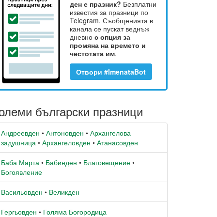
ден е празник?
Безплатни
известия за празници по
Telegram. Съобщенията в
канала се пускат веднъж
дневно
с опция за
промяна на времето и
честотата им
.
Отвори #ImenataBot
олеми български празници
Андреевден
•
Антоновден
•
Архангелова
задушница
•
Архангеловден
•
Атанасовден
Баба Марта
•
Бабинден
•
Благовещение
•
Богоявление
Васильовден
•
Великден
Гергьовден
•
Голяма Богородица