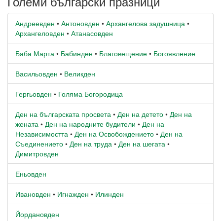
Големи български празници
Андреевден
•
Антоновден
•
Архангелова задушница
•
Архангеловден
•
Атанасовден
Баба Марта
•
Бабинден
•
Благовещение
•
Богоявление
Васильовден
•
Великден
Гергьовден
•
Голяма Богородица
Ден на българската просвета
•
Ден на детето
•
Ден на
жената
•
Ден на народните будители
•
Ден на
Независимостта
•
Ден на Освобождението
•
Ден на
Съединението
•
Ден на труда
•
Ден на шегата
•
Димитровден
Еньовден
Ивановден
•
Игнажден
•
Илинден
Йордановден