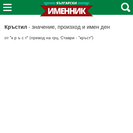
- значение, произход и имен ден
Кръстил
от "к р ъ с т" (превод на грц. Ставри - "кръст")