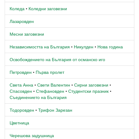
Коледа
•
Коледни заговезни
Лазаровден
Месни заговезни
Независимостта на България
•
Никулден
•
Нова година
Освобождението на България от османско иго
Петровден
•
Първа пролет
Света Анна
•
Свети Валентин
•
Сирни заговезни
•
Спасовден
•
Стефановден
•
Студентски празник
•
Съединението на България
Тодоровден
•
Трифон Зарезан
Цветница
Черешова задушница