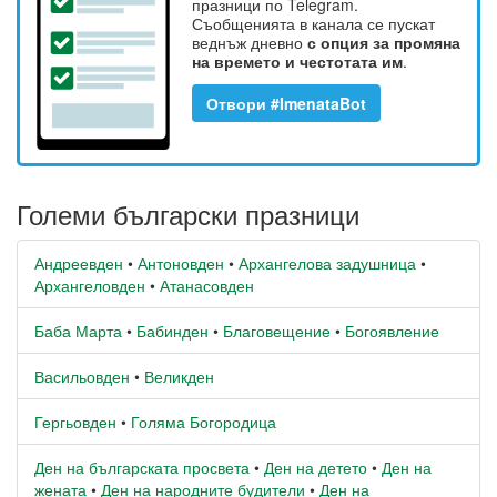
празници по Telegram.
Съобщенията в канала се пускат
веднъж дневно
с опция за промяна
на времето и честотата им
.
Отвори #ImenataBot
Големи български празници
Андреевден
•
Антоновден
•
Архангелова задушница
•
Архангеловден
•
Атанасовден
Баба Марта
•
Бабинден
•
Благовещение
•
Богоявление
Васильовден
•
Великден
Гергьовден
•
Голяма Богородица
Ден на българската просвета
•
Ден на детето
•
Ден на
жената
•
Ден на народните будители
•
Ден на