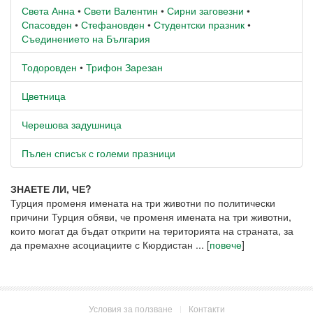
Света Анна
•
Свети Валентин
•
Сирни заговезни
•
Спасовден
•
Стефановден
•
Студентски празник
•
Съединението на България
Тодоровден
•
Трифон Зарезан
Цветница
Черешова задушница
Пълен списък с големи празници
ЗНАЕТЕ ЛИ, ЧЕ?
Турция променя имената на три животни по политически
причини Турция обяви, че променя имената на три животни,
които могат да бъдат открити на територията на страната, за
да премахне асоциациите с Кюрдистан ... [
повече
]
Условия за ползване
|
Контакти