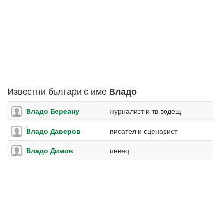
Известни българи с име
Владо
Владо Береану
журналист и тв водещ
Владо Даверов
писател и сценарист
Владо Димов
певец