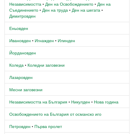
Независимостта
•
Ден на Освобождението
•
Ден на
Съединението
•
Ден на труда
•
Ден на шегата
•
Димитровден
Еньовден
Ивановден
•
Игнажден
•
Илинден
Йордановден
Коледа
•
Коледни заговезни
Лазаровден
Месни заговезни
Независимостта на България
•
Никулден
•
Нова година
Освобождението на България от османско иго
Петровден
•
Първа пролет