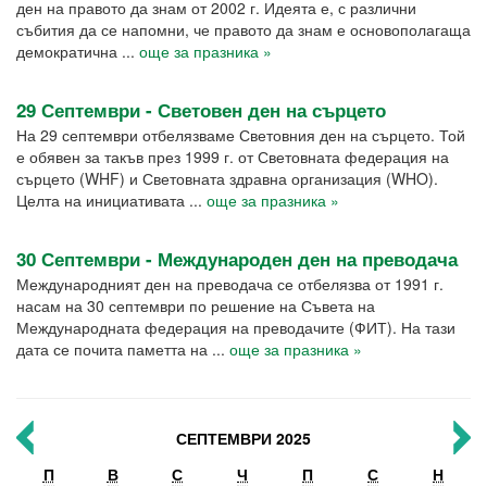
ден на правото да знам от 2002 г. Идеята е, с различни
събития да се напомни, че правото да знам е основополагаща
демократична ...
още за празника »
29 Септември - Световен ден на сърцето
На 29 септември отбелязваме Световния ден на сърцето. Той
е обявен за такъв през 1999 г. от Световната федерация на
сърцето (WHF) и Световната здравна организация (WHO).
Целта на инициативата ...
още за празника »
30 Септември - Международен ден на преводача
Международният ден на преводача се отбелязва от 1991 г.
насам на 30 септември по решение на Съвета на
Международната федерация на преводачите (ФИТ). На тази
дата се почита паметта на ...
още за празника »
СЕПТЕМВРИ 2025
П
В
С
Ч
П
С
Н