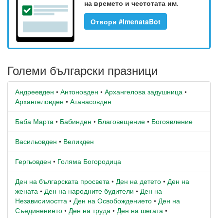
на времето и честотата им
.
Отвори #ImenataBot
Големи български празници
Андреевден
•
Антоновден
•
Архангелова задушница
•
Архангеловден
•
Атанасовден
Баба Марта
•
Бабинден
•
Благовещение
•
Богоявление
Васильовден
•
Великден
Гергьовден
•
Голяма Богородица
Ден на българската просвета
•
Ден на детето
•
Ден на
жената
•
Ден на народните будители
•
Ден на
Независимостта
•
Ден на Освобождението
•
Ден на
Съединението
•
Ден на труда
•
Ден на шегата
•