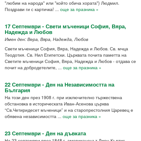
"любим на народа" или "който обича хората") Людмил.
Поздрави ги с картичка! ...
още за празника »
17 Септември - Свети мъченици София, Вяра,
Надежда и Любов
Имен ден: Вера, Вяра, Надежда, Любов
Свети мъченици София, Вяра, Надежда и Любов. Св. мчца
Теодотия. Св. Нил Египетски. Църквата почита паметта на
Светите мъченици София, Вяра, Надежда и Любов - отдава се
почит на добродетелите, ...
още за празника »
22 Септември - Ден на Независимостта на
България
На този ден през 1908 г. при изключително тържествена
обстановка в историческата Иван-Асенова църква
“Св.Четиридесет мъченици” и на старопрестолния Царевец е
обявена независимостта ...
още за празника »
23 Септември - Ден на дъвката
На 23 септември през 1848 г. американецът Джон Къртис