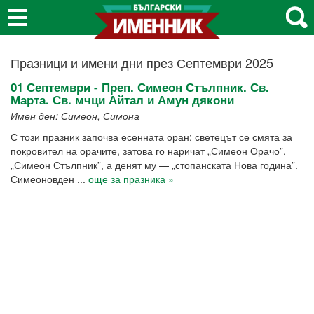
Празници и имени дни през Септември 2025
01 Септември - Преп. Симеон Стълпник. Св.
Марта. Св. мчци Айтал и Амун дякони
Имен ден: Симеон, Симона
С този празник започва есенната оран; светецът се смята за
покровител на орачите, затова го наричат „Симеон Орачо”,
„Симеон Стълпник”, а денят му — „стопанската Нова година”.
Симеоновден ...
още за празника »