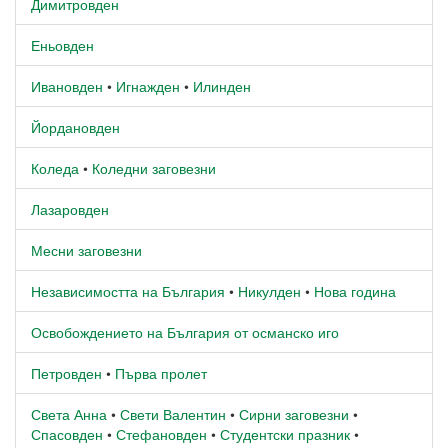
Димитровден
Еньовден
Ивановден
•
Игнажден
•
Илинден
Йордановден
Коледа
•
Коледни заговезни
Лазаровден
Месни заговезни
Независимостта на България
•
Никулден
•
Нова година
Освобождението на България от османско иго
Петровден
•
Първа пролет
Света Анна
•
Свети Валентин
•
Сирни заговезни
•
Спасовден
•
Стефановден
•
Студентски празник
•