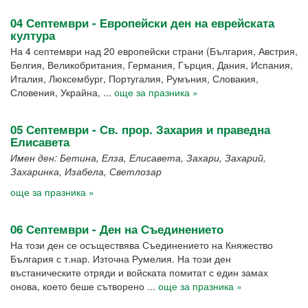
04 Септември - Европейски ден на еврейската
култура
На 4 септември над 20 европейски страни (България, Австрия,
Белгия, Великобритания, Германия, Гърция, Дания, Испания,
Италия, Люксембург, Португалия, Румъния, Словакия,
Словения, Украйна, ...
още за празника »
05 Септември - Св. прор. Захария и праведна
Елисавета
Имен ден: Бетина, Елза, Елисавета, Захари, Захарий,
Захаринка, Изабела, Светлозар
още за празника »
06 Септември - Ден на Съединението
На този ден се осъществява Съединението на Княжество
България с т.нар. Източна Румелия. На този ден
въстаническите отряди и войската помитат с един замах
онова, което беше сътворено ...
още за празника »