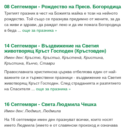
08 Септември - Рождество на Пресв. Богородица
Третият празник в чест на Божията майка е този на нейното
рождество. Той също се празнува предимно от жените, за да
са живи и здрави, да раждат леко и да им помага Богородица
в беда ...
още за празника »
14 Септември - Въздвижение на Светия
животворящ Кръст Господен (Кръстовден)
Имен ден: Кръстю, Кръстьо, Кръстенa, Кристина,
Кръстина, Кънчо, Ставри
Православната християнска църква отбелязва един от най-
важните си и тържествени празници - въздвижение на Светия
животворящ Кръст Господен. След страданията и разпятието
на Спасителя ...
още за празника »
16 Септември - Света Людмила Чешка
Имен ден: Людмил, Людмила
На 16 септември имен ден празнуват всички, които носят
името Людмила (името е от славянски произход и означава