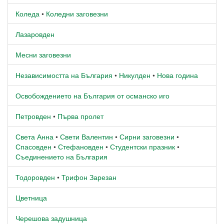
Коледа
•
Коледни заговезни
Лазаровден
Месни заговезни
Независимостта на България
•
Никулден
•
Нова година
Освобождението на България от османско иго
Петровден
•
Първа пролет
Света Анна
•
Свети Валентин
•
Сирни заговезни
•
Спасовден
•
Стефановден
•
Студентски празник
•
Съединението на България
Тодоровден
•
Трифон Зарезан
Цветница
Черешова задушница