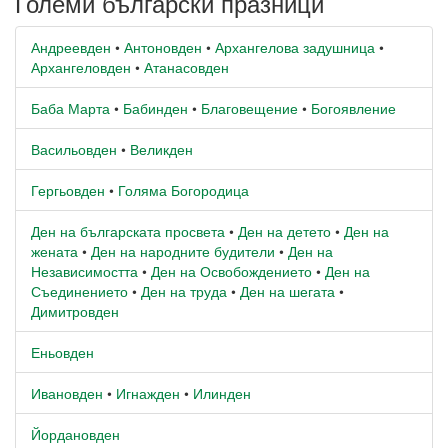
Големи български празници
Андреевден
•
Антоновден
•
Архангелова задушница
•
Архангеловден
•
Атанасовден
Баба Марта
•
Бабинден
•
Благовещение
•
Богоявление
Васильовден
•
Великден
Гергьовден
•
Голяма Богородица
Ден на българската просвета
•
Ден на детето
•
Ден на
жената
•
Ден на народните будители
•
Ден на
Независимостта
•
Ден на Освобождението
•
Ден на
Съединението
•
Ден на труда
•
Ден на шегата
•
Димитровден
Еньовден
Ивановден
•
Игнажден
•
Илинден
Йордановден