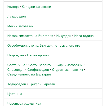
Коледа
•
Коледни заговезни
Лазаровден
Месни заговезни
Независимостта на България
•
Никулден
•
Нова година
Освобождението на България от османско иго
Петровден
•
Първа пролет
Света Анна
•
Свети Валентин
•
Сирни заговезни
•
Спасовден
•
Стефановден
•
Студентски празник
•
Съединението на България
Тодоровден
•
Трифон Зарезан
Цветница
Черешова задушница