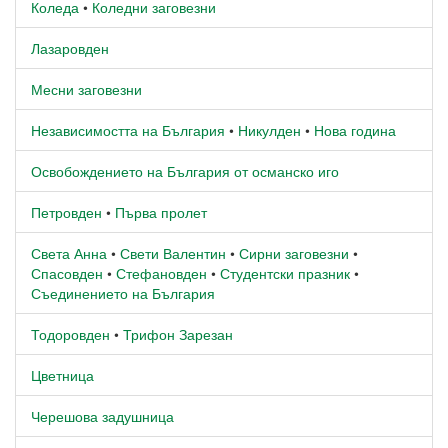
Коледа
•
Коледни заговезни
Лазаровден
Месни заговезни
Независимостта на България
•
Никулден
•
Нова година
Освобождението на България от османско иго
Петровден
•
Първа пролет
Света Анна
•
Свети Валентин
•
Сирни заговезни
•
Спасовден
•
Стефановден
•
Студентски празник
•
Съединението на България
Тодоровден
•
Трифон Зарезан
Цветница
Черешова задушница