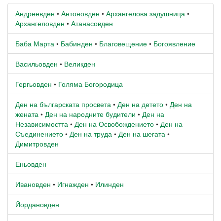
Андреевден
•
Антоновден
•
Архангелова задушница
•
Архангеловден
•
Атанасовден
Баба Марта
•
Бабинден
•
Благовещение
•
Богоявление
Васильовден
•
Великден
Гергьовден
•
Голяма Богородица
Ден на българската просвета
•
Ден на детето
•
Ден на
жената
•
Ден на народните будители
•
Ден на
Независимостта
•
Ден на Освобождението
•
Ден на
Съединението
•
Ден на труда
•
Ден на шегата
•
Димитровден
Еньовден
Ивановден
•
Игнажден
•
Илинден
Йордановден