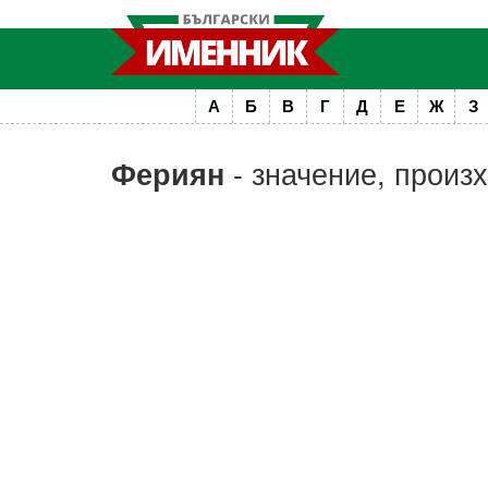
А
Б
В
Г
Д
Е
Ж
З
- значение, произ
Фериян