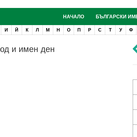
НАЧАЛО
БЪЛГАРСКИ ИМ
И
Й
К
Л
М
Н
О
П
Р
С
Т
У
Ф
ход и имен ден