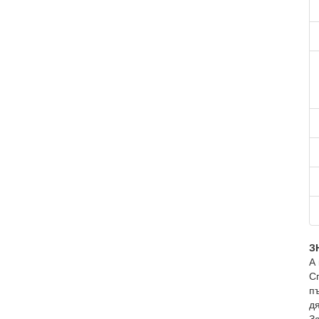
З
А
С
п
д
За