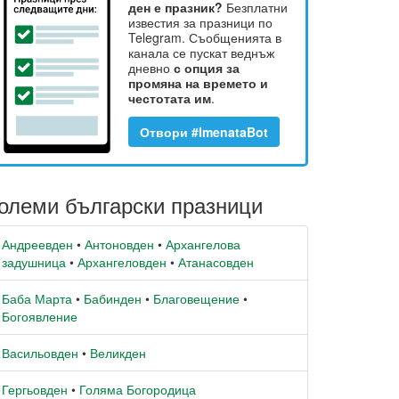
ден е празник?
Безплатни
известия за празници по
Telegram. Съобщенията в
канала се пускат веднъж
дневно
с опция за
промяна на времето и
честотата им
.
Отвори #ImenataBot
олеми български празници
Андреевден
•
Антоновден
•
Архангелова
задушница
•
Архангеловден
•
Атанасовден
Баба Марта
•
Бабинден
•
Благовещение
•
Богоявление
Васильовден
•
Великден
Гергьовден
•
Голяма Богородица