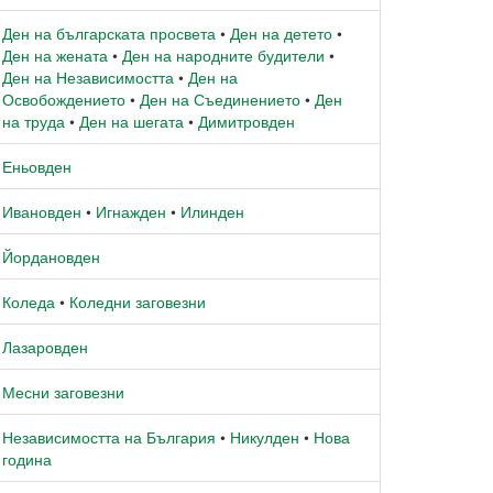
Ден на българската просвета
•
Ден на детето
•
Ден на жената
•
Ден на народните будители
•
Ден на Независимостта
•
Ден на
Освобождението
•
Ден на Съединението
•
Ден
на труда
•
Ден на шегата
•
Димитровден
Еньовден
Ивановден
•
Игнажден
•
Илинден
Йордановден
Коледа
•
Коледни заговезни
Лазаровден
Месни заговезни
Независимостта на България
•
Никулден
•
Нова
година