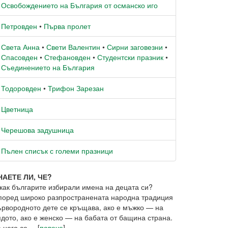
Освобождението на България от османско иго
Петровден
•
Първа пролет
Света Анна
•
Свети Валентин
•
Сирни заговезни
•
Спасовден
•
Стефановден
•
Студентски празник
•
Съединението на България
Тодоровден
•
Трифон Зарезан
Цветница
Черешова задушница
Пълен списък с големи празници
НАЕТЕ ЛИ, ЧЕ?
 как българите избирали имена на децата си?
поред широко разпространената народна традиция
ървородното дете се кръщава, ако е мъжко — на
ядото, ако е женско — на бабата от бащина страна.
 него се ... [
повече
]