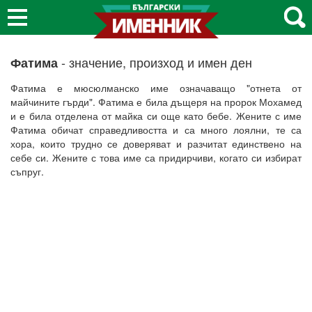
- значение, произход и имен ден
Фатима
Фатима е мюсюлманско име означаващо "отнета от
майчините гърди". Фатима е била дъщеря на пророк Мохамед
и е била отделена от майка си още като бебе. Жените с име
Фатима обичат справедливостта и са много лоялни, те са
хора, които трудно се доверяват и разчитат единствено на
себе си. Жените с това име са придирчиви, когато си избират
съпруг.