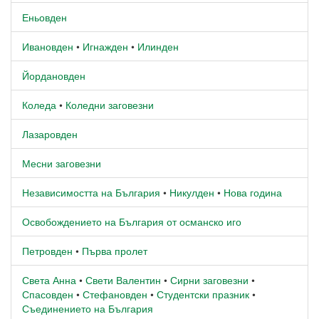
Еньовден
Ивановден
•
Игнажден
•
Илинден
Йордановден
Коледа
•
Коледни заговезни
Лазаровден
Месни заговезни
Независимостта на България
•
Никулден
•
Нова година
Освобождението на България от османско иго
Петровден
•
Първа пролет
Света Анна
•
Свети Валентин
•
Сирни заговезни
•
Спасовден
•
Стефановден
•
Студентски празник
•
Съединението на България