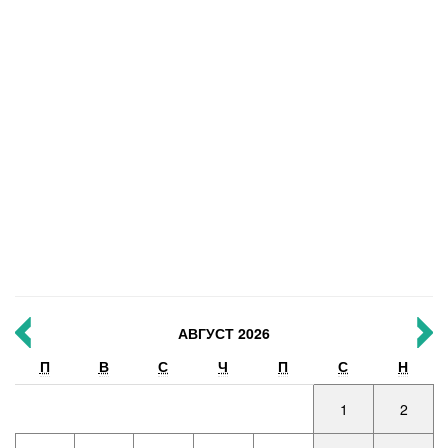
АВГУСТ 2026
П
В
С
Ч
П
С
Н
1
2