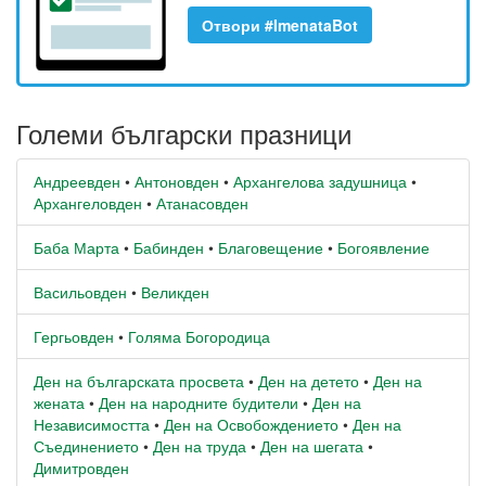
Отвори #ImenataBot
Големи български празници
Андреевден
•
Антоновден
•
Архангелова задушница
•
Архангеловден
•
Атанасовден
Баба Марта
•
Бабинден
•
Благовещение
•
Богоявление
Васильовден
•
Великден
Гергьовден
•
Голяма Богородица
Ден на българската просвета
•
Ден на детето
•
Ден на
жената
•
Ден на народните будители
•
Ден на
Независимостта
•
Ден на Освобождението
•
Ден на
Съединението
•
Ден на труда
•
Ден на шегата
•
Димитровден