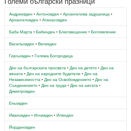
Големи български празници
Андреевден
•
Антоновден
•
Архангелова задушница
•
Архангеловден
•
Атанасовден
Баба Марта
•
Бабинден
•
Благовещение
•
Богоявление
Васильовден
•
Великден
Гергьовден
•
Голяма Богородица
Ден на българската просвета
•
Ден на детето
•
Ден на
жената
•
Ден на народните будители
•
Ден на
Независимостта
•
Ден на Освобождението
•
Ден на
Съединението
•
Ден на труда
•
Ден на шегата
•
Димитровден
Еньовден
Ивановден
•
Игнажден
•
Илинден
Йордановден