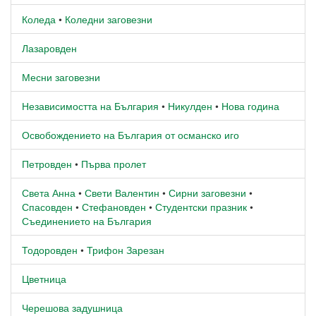
Коледа
•
Коледни заговезни
Лазаровден
Месни заговезни
Независимостта на България
•
Никулден
•
Нова година
Освобождението на България от османско иго
Петровден
•
Първа пролет
Света Анна
•
Свети Валентин
•
Сирни заговезни
•
Спасовден
•
Стефановден
•
Студентски празник
•
Съединението на България
Тодоровден
•
Трифон Зарезан
Цветница
Черешова задушница