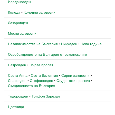
Йордановден
Коледа
•
Коледни заговезни
Лазаровден
Месни заговезни
Независимостта на България
•
Никулден
•
Нова година
Освобождението на България от османско иго
Петровден
•
Първа пролет
Света Анна
•
Свети Валентин
•
Сирни заговезни
•
Спасовден
•
Стефановден
•
Студентски празник
•
Съединението на България
Тодоровден
•
Трифон Зарезан
Цветница