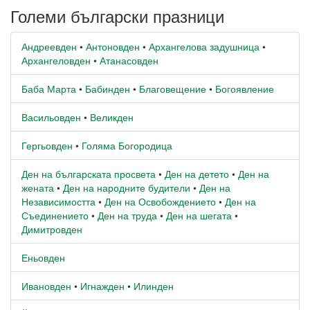
Големи български празници
Андреевден
•
Антоновден
•
Архангелова задушница
•
Архангеловден
•
Атанасовден
Баба Марта
•
Бабинден
•
Благовещение
•
Богоявление
Васильовден
•
Великден
Гергьовден
•
Голяма Богородица
Ден на българската просвета
•
Ден на детето
•
Ден на
жената
•
Ден на народните будители
•
Ден на
Независимостта
•
Ден на Освобождението
•
Ден на
Съединението
•
Ден на труда
•
Ден на шегата
•
Димитровден
Еньовден
Ивановден
•
Игнажден
•
Илинден