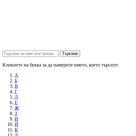
Търсене
Кликнете на буква за да намерите името, което търсите:
А
Б
В
Г
Д
Е
Ж
З
И
Й
К
Л