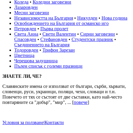
Коледа
•
Коледни заговезни
Лазаровден
Месни заговезни
Независимостта на България
•
Никулден
•
Нова година
Освобождението на България от османско иго
Петровден
•
Първа пролет
Света Анна
•
Свети Валентин
•
Сирни заговезни
•
Спасовден
•
Стефановден
•
Студентски празник
•
Съединението на България
Тодоровден
•
Трифон Зарезан
Цветница
Черешова задушница
Пълен списък с големи празници
ЗНАЕТЕ ЛИ, ЧЕ?
Славянските имена се използват от българи, сърби, хървати,
словенци, руси, украинци, поляци, чехи, словаци и т.н.
Повечето от тях се състоят от две съставки, като най-често
повтаряните са "добър", "мир", ... [
повече
]
Условия за ползване
|
Контакти