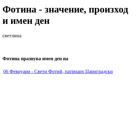
Фотина
- значение, произход
и имен ден
светлина
Фотина
празнува имен ден на
06 Февруари - Свети Фотий, патриарх Цариградски