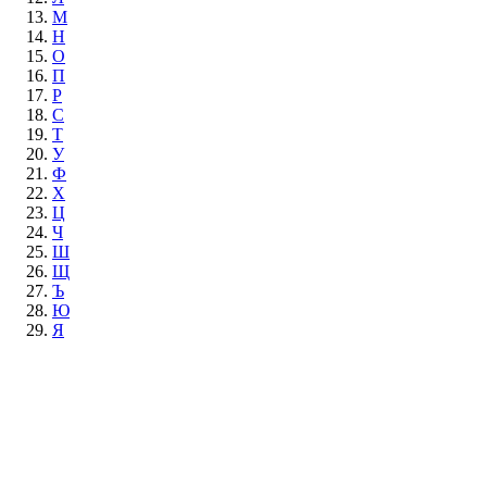
М
Н
О
П
Р
С
Т
У
Ф
Х
Ц
Ч
Ш
Щ
Ъ
Ю
Я