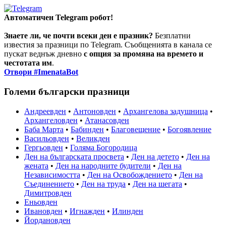
Автоматичен Telegram робот!
Знаете ли, че почти всеки ден е празник?
Безплатни
известия за празници по Telegram. Съобщенията в канала се
пускат веднъж дневно
с опция за промяна на времето и
честотата им
.
Отвори #ImenataBot
Големи български празници
Андреевден
•
Антоновден
•
Архангелова задушница
•
Архангеловден
•
Атанасовден
Баба Марта
•
Бабинден
•
Благовещение
•
Богоявление
Васильовден
•
Великден
Гергьовден
•
Голяма Богородица
Ден на българската просвета
•
Ден на детето
•
Ден на
жената
•
Ден на народните будители
•
Ден на
Независимостта
•
Ден на Освобождението
•
Ден на
Съединението
•
Ден на труда
•
Ден на шегата
•
Димитровден
Еньовден
Ивановден
•
Игнажден
•
Илинден
Йордановден