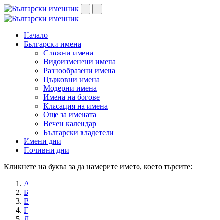
Начало
Български имена
Сложни имена
Видоизменени имена
Разнообразени имена
Църковни имена
Модерни имена
Имена на богове
Класация на имена
Още за имената
Вечен календар
Български владетели
Имени дни
Почивни дни
Кликнете на буква за да намерите името, което търсите:
А
Б
В
Г
Д