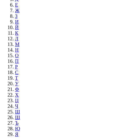
Е
Ж
З
И
Й
К
Л
М
Н
О
П
Р
С
Т
У
Ф
Х
Ц
Ч
Ш
Щ
Ъ
Ю
Я