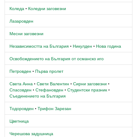
Коледа
•
Коледни заговезни
Лазаровден
Месни заговезни
Независимостта на България
•
Никулден
•
Нова година
Освобождението на България от османско иго
Петровден
•
Първа пролет
Света Анна
•
Свети Валентин
•
Сирни заговезни
•
Спасовден
•
Стефановден
•
Студентски празник
•
Съединението на България
Тодоровден
•
Трифон Зарезан
Цветница
Черешова задушница