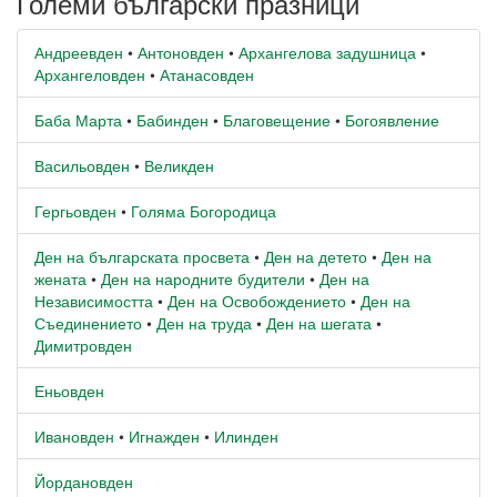
Големи български празници
Андреевден
•
Антоновден
•
Архангелова задушница
•
Архангеловден
•
Атанасовден
Баба Марта
•
Бабинден
•
Благовещение
•
Богоявление
Васильовден
•
Великден
Гергьовден
•
Голяма Богородица
Ден на българската просвета
•
Ден на детето
•
Ден на
жената
•
Ден на народните будители
•
Ден на
Независимостта
•
Ден на Освобождението
•
Ден на
Съединението
•
Ден на труда
•
Ден на шегата
•
Димитровден
Еньовден
Ивановден
•
Игнажден
•
Илинден
Йордановден