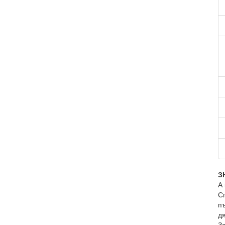
З
А
С
п
д
За