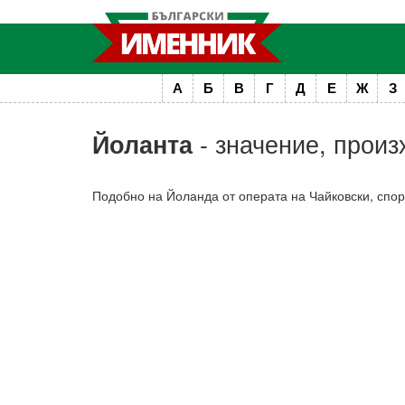
А
Б
В
Г
Д
Е
Ж
З
- значение, произ
Йоланта
Подобно на Йоланда от операта на Чайковски, споре