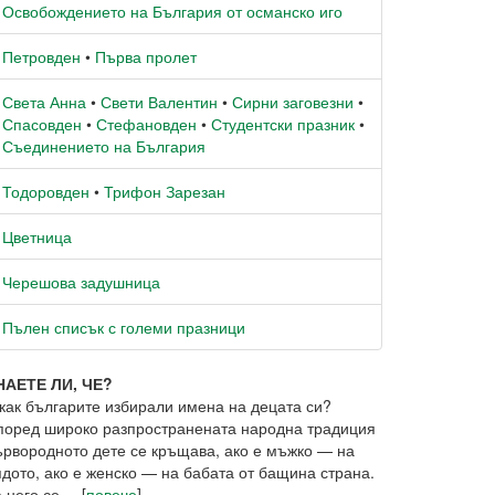
Освобождението на България от османско иго
Петровден
•
Първа пролет
Света Анна
•
Свети Валентин
•
Сирни заговезни
•
Спасовден
•
Стефановден
•
Студентски празник
•
Съединението на България
Тодоровден
•
Трифон Зарезан
Цветница
Черешова задушница
Пълен списък с големи празници
НАЕТЕ ЛИ, ЧЕ?
 как българите избирали имена на децата си?
поред широко разпространената народна традиция
ървородното дете се кръщава, ако е мъжко — на
ядото, ако е женско — на бабата от бащина страна.
 него се ... [
повече
]