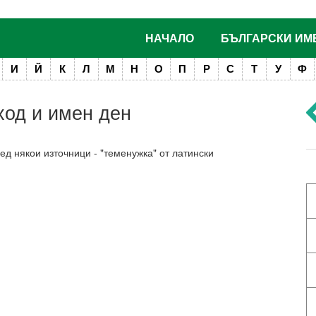
НАЧАЛО
БЪЛГАРСКИ ИМ
И
Й
К
Л
М
Н
О
П
Р
С
Т
У
Ф
ход и имен ден
д някои източници - "теменужка" от латински