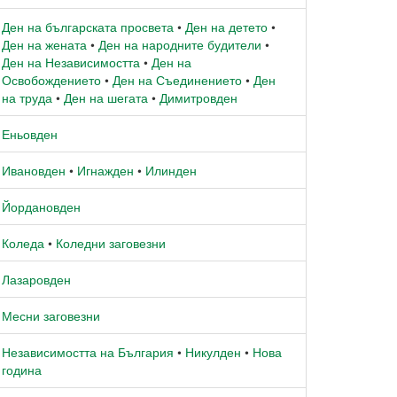
Ден на българската просвета
•
Ден на детето
•
Ден на жената
•
Ден на народните будители
•
Ден на Независимостта
•
Ден на
Освобождението
•
Ден на Съединението
•
Ден
на труда
•
Ден на шегата
•
Димитровден
Еньовден
Ивановден
•
Игнажден
•
Илинден
Йордановден
Коледа
•
Коледни заговезни
Лазаровден
Месни заговезни
Независимостта на България
•
Никулден
•
Нова
година