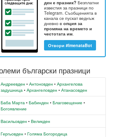
ден е празник?
Безплатни
известия за празници по
Telegram. Съобщенията в
канала се пускат веднъж
дневно
с опция за
промяна на времето и
честотата им
.
Отвори #ImenataBot
олеми български празници
Андреевден
•
Антоновден
•
Архангелова
задушница
•
Архангеловден
•
Атанасовден
Баба Марта
•
Бабинден
•
Благовещение
•
Богоявление
Васильовден
•
Великден
Гергьовден
•
Голяма Богородица